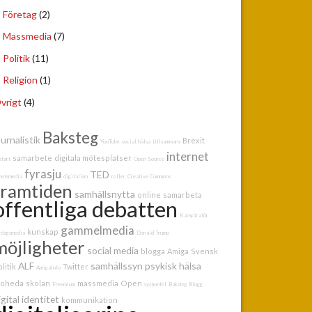
Företag
(2)
Massmedia
(7)
Politik
(11)
Religion
(1)
vrigt
(4)
Baksteg
ournalistik
Brexit
YouTube
social hälsa
tillsammans
internet
samarbete
digitala mötesplatser
start
Open Source
fyrasju
TED
hetsmedia
digitalism
roller
Creative Commons
framtiden
samhällsnytta
online
samarbeta
offentliga debatten
Kanspiratör
gammelmedia
kunskap
rdagsmedia
Donald Trump
möjligheter
social media
blogga
Amiga
Svensk
ALF
samhällssyn
psykisk hälsa
litik
Twitter
AmigaInfo
oheda
skolan
massmedia
Open
Freemium
systemfel
Baksteg Blogg
igital identitet
kommunikation