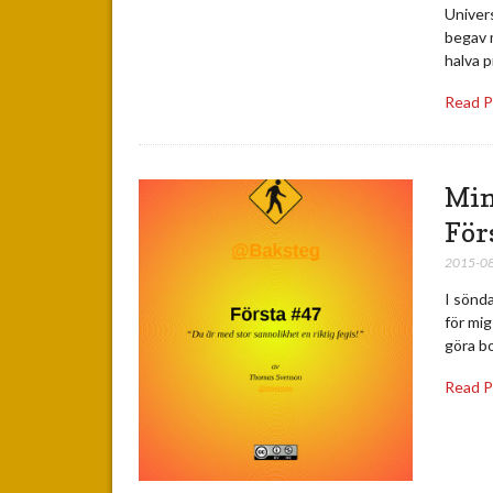
Univers
begav m
halva 
Read 
Min
För
2015-0
I sönda
för mig
göra bo
Read 