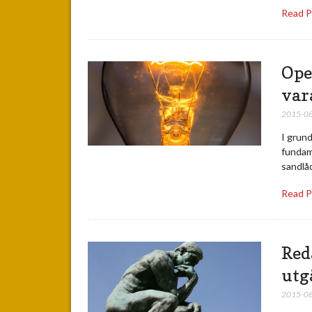
Read 
Ope
var
2015-0
I grund
fundam
sandlåd
Read 
Red
utg
2015-0