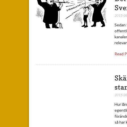
Sve
2015-0
Sedan t
offentl
kanaler
releva
Read 
Skär
sta
2015-0
Hur lån
egentli
förändr
så har 