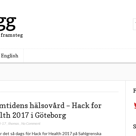
gg
 framsteg
 English
F
T
mtidens hälsovård – Hack for
lth 2017 i Göteborg
3-17
,
thomas
,
No Comment
S
r det så dags för Hack for Health 2017 på Sahlgrenska