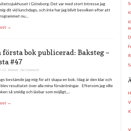
S
itetssjukhuset i Göteborg. Det var med stort intresse jag
ig dit vid lunchdags, och inte har jag blivit besviken efter att
K
programmet nu…
K
Post →
i
D
F
 första bok publicerad: Baksteg –
R
sta #47
S
8-13
,
thomas
,
No Comment
gs bestämde jag mig för att skapa en bok. Idag är den klar och
 blev resultatet över alla mina förväntningar. Eftersom jag ville
ken så smidig och läsbar som möjligt,…
H
V
Post →
K
V