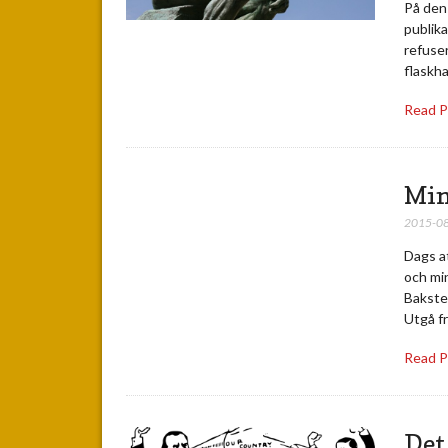
På den
publika
refuser
flaskha
Read 
Min
2015-0
Dags at
och min
Bakste
Utgå f
Read 
Det