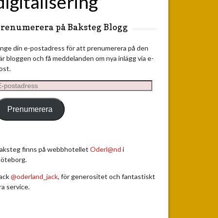
digitalisering
renumerera på Baksteg Blogg
nge din e-postadress för att prenumerera på den
är bloggen och få meddelanden om nya inlägg via e-
ost.
-
ostadress
Prenumerera
aksteg finns på webbhotellet
Oderl@nd
i
öteborg.
ack
@oderland_jack
, för generositet och fantastiskt
ra service.