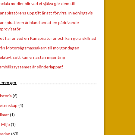
ociala medier blir vad vi själva gör dem till
anspiratörens uppgift är att förvirra, inledningsvis
anspiratören är bland annat en pådrivande
mprovisatör
et här är vad en Kanspiratör är och kan göra skillnad
rån Motorsågsmassakern till morgondagen
elativt sett kan vi nästan ingenting
amhällssystemet är sönderlappat!
Ämnen
istoria
(6)
etenskap
(4)
limat
(1)
Miljö
(1)
ardag
(63)