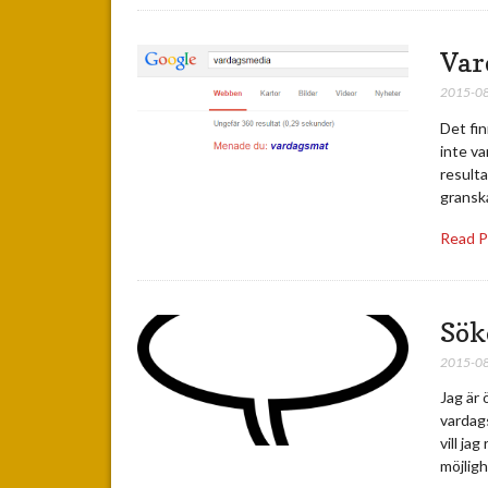
Var
2015-0
Det fi
inte va
result
granska
Read 
Sök
2015-0
Jag är 
vardags
vill ja
möjlig