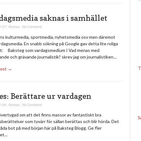
dagsmedia saknas i samhället
8-07
,
thomas
,
No Comment
nns kulturmedia, sportmedia, nyhetsmedia osv men däremot
rdagsmedia. En snabb sökning på Google gav detta lite roliga
at: Baksteg som vardagsmedium I Vad menas med
nde och grävande journalistik? skrev jag om journalistiken…
T
Post →
es: Berättare ur vardagen
8-06
,
thomas
,
No Comment
övertygad om att det finns massor av fantastiskt bra
S
berättelser som tyvärr för sällan berättas och blir hörda. Det
g råda bot på med början här på Baksteg Blogg. Ge fler
het…