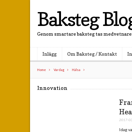
Baksteg Blo
Genom smartare baksteg tas medvetnare
Inlägg
Om Baksteg / Kontakt
In
Home
Vardag
Hälsa
Innovation
Fra
Hea
2017-0
Idag va