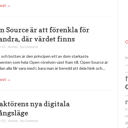
Post →
n Source är att förenkla för
andra, där värdet finns
Ö
8-05
,
thomas
,
No Comment
 och botten är den principen ett av dom starkaste
j
enten som hela Open-rörelsen växt fram till. Open Source är
om
an alla får vara med i, bara man är beredd att dela hink och…
ny
Post →
va
aktörens nya digitala
Po
ångsläge
M
8-05
,
thomas
,
No Comment
d