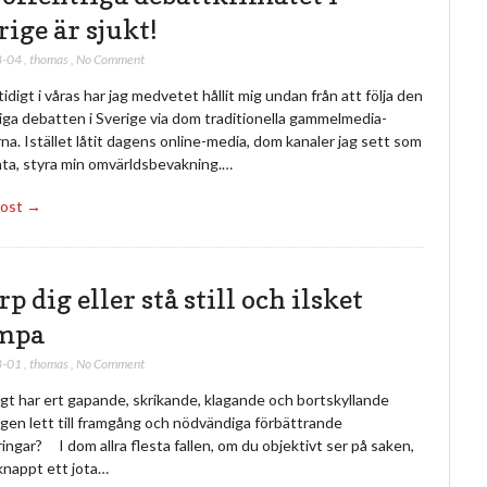
rige är sjukt!
8-04
,
thomas
,
No Comment
idigt i våras har jag medvetet hållit mig undan från att följa den
iga debatten i Sverige via dom traditionella gammelmedia-
na. Istället låtit dagens online-media, dom kanaler jag sett som
nta, styra min omvärldsbevakning.…
Post →
p dig eller stå still och ilsket
mpa
8-01
,
thomas
,
No Comment
gt har ert gapande, skrikande, klagande och bortskyllande
gen lett till framgång och nödvändiga förbättrande
ingar? I dom allra flesta fallen, om du objektivt ser på saken,
knappt ett jota…