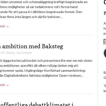
 tiden utrymme och schemaläggning kraftigt begränsade en
tions möjligheter så var redaktörens roll i första hand
ande för att passa in i dåtidens begränsade format. Den
P
lsen finns inte längre och därför behöver…
A
Post →
h
p
E
 ambition med Baksteg
p
8-05
,
thomas
,
No Comment
t lägga korten på bordet och presentera lite mer om min vision
a ambitioner, specifikt då vilken roll jag tänker mig att
g kommer spela. Utgångsläge Kortfattad sammanfattning:
B
rån Digitalteknikens faktiska möjligheter Open-rörelsen…
G
Post →
T
b
 offentliga debattklimatet i